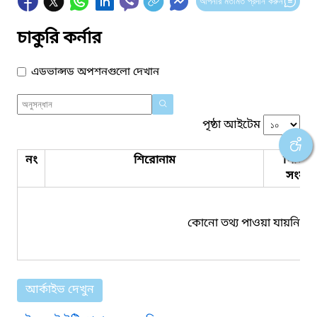
আপনার মতামত প্রদান করুন
চাকুরি কর্নার
এডভান্সড অপশনগুলো দেখান
পৃষ্ঠা আইটেম
নং
শিরোনাম
পিডিএ
সংযুক্ত
কোনো তথ্য পাওয়া যায়নি।
আর্কাইভ দেখুন