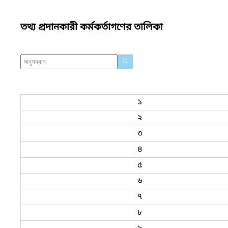
তথ্য প্রদানকারী কর্মকর্তাগণের তালিকা
১
২
৩
৪
৫
৬
৭
৮