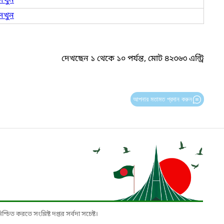
েখুন
েখুন
দেখছেন ১ থেকে ১০ পর্যন্ত, মোট ৪২৩৬৩ এন্ট্রি
আপনার মতামত প্রদান করুন
চিত করতে সংশ্লিষ্ট দপ্তর সর্বদা সচেষ্ট।